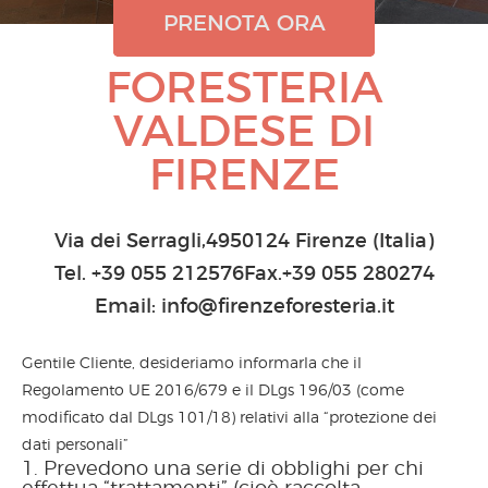
PRENOTA ORA
PRENOTA ORA
PRENOTA ORA
FORESTERIA
VALDESE DI
FIRENZE
Via dei Serragli,4950124 Firenze (Italia)
Tel.
+39 055 212576
Fax.+39 055 280274
Email:
info@firenzeforesteria.it
Gentile Cliente, desideriamo informarla che il
Regolamento UE 2016/679 e il DLgs 196/03 (come
modificato dal DLgs 101/18) relativi alla “protezione dei
dati personali”
Prevedono una serie di obblighi per chi