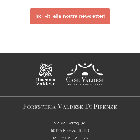
Iscriviti alla nostra newsletter!
F
V
D
F
ORESTERIA
ALDESE
I
IRENZE
Via dei Serragli,49
50124 Firenze (Italia)
Tel.
+39 055 212576