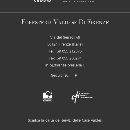
F
V
D
F
ORESTERIA
ALDESE
I
IRENZE
Via dei Serragli,49
50124 Firenze (Italia)
Tel.
+39 055 212576
Fax.+39 055 280274
info@firenzeforesteria.it
Seguici su:
Scarica la carta dei servizi delle Case Valdesi