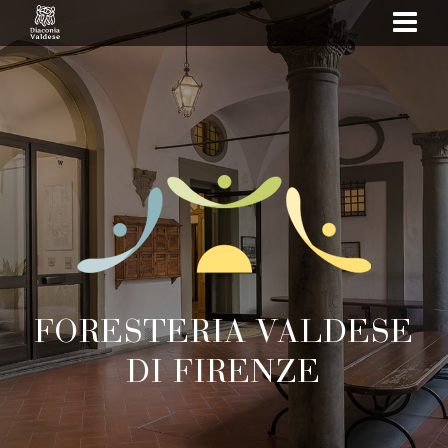
show
navi
FORESTERIA VALDESE
DI FIRENZE